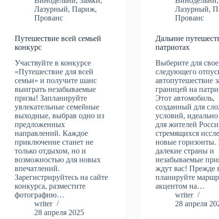
Винодельни
,
Замки
,
Винодельни
Лазурный
,
Париж
,
Лазурный
,
П
Прованс
Прованс
Путешествие всей семьей
Дальние путешест
конкурс
патриотах
Участвуйте в конкурсе
Выберите для свое
«Путешествие для всей
следующего отпус
семьи» и получите шанс
автопутешествие з
выиграть незабываемые
границей на патри
призы! Запланируйте
Этот автомобиль,
увлекательные семейные
созданный для сл
выходные, выбрав одно из
условий, идеально
предложенных
для жителей Росси
направлений. Каждое
стремящихся иссл
приключение станет не
новые горизонты.
только отдыхом, но и
далекие страны и
возможностью для новых
незабываемые пр
впечатлений.
ждут вас! Прежде 
Зарегистрируйтесь на сайте
планируйте маршр
конкурса, разместите
акцентом на…
фотографию…
writer
writer
28 апреля 20
28 апреля 2025