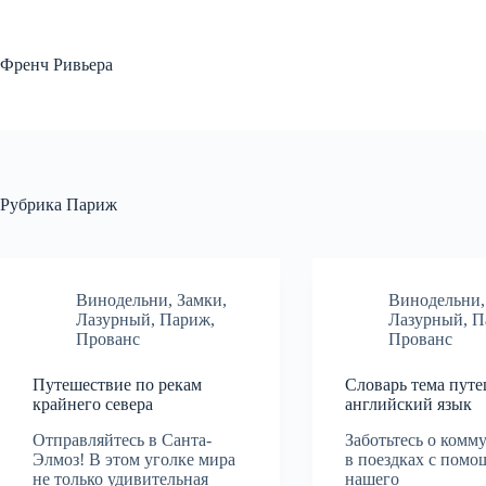
Перейти
к
сути
Френч Ривьера
Рубрика
Париж
Винодельни
,
Замки
,
Винодельни
Лазурный
,
Париж
,
Лазурный
,
П
Прованс
Прованс
Путешествие по рекам
Словарь тема пут
крайнего севера
английский язык
Отправляйтесь в Санта-
Заботьтесь о ком
Элмоз! В этом уголке мира
в поездках с пом
не только удивительная
нашего