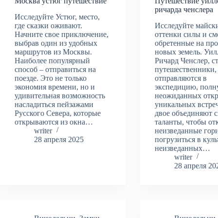
Москва устюг путешествие
Путешествие уилл
ричарда ченслера
Исследуйте Устюг, место,
где сказки оживают.
Исследуйте майск
Начните свое приключение,
оттенки силы и см
выбрав один из удобных
обретенные на про
маршрутов из Москвы.
новых земель. Уил
Наиболее популярный
Ричард Ченслер, с
способ – отправиться на
путешественники,
поезде. Это не только
отправляются в
экономия времени, но и
экспедицию, пол
удивительная возможность
неожиданных отк
насладиться пейзажами
уникальных встре
Русского Севера, которые
двое объединяют 
открываются из окна…
таланты, чтобы от
writer
неизведанные гор
28 апреля 2025
погрузиться в кул
неизведанных…
writer
28 апреля 20