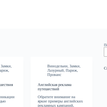
П
,
Замки
,
Винодельни
,
Замки
,
С
ариж
,
Лазурный
,
Париж
,
Прованс
ешествия
Английская реклама
путешествий
муникации
Обратите внимание на
ощью
яркие примеры английских
рекламных кампаний,