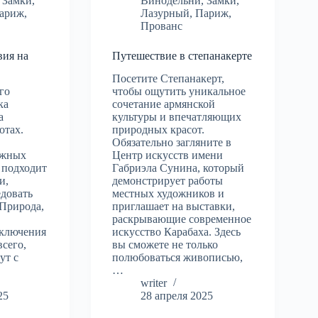
,
Замки
,
Винодельни
,
Замки
,
ариж
,
Лазурный
,
Париж
,
Прованс
вия на
Путешествие в степанакерте
Посетите Степанакерт,
го
чтобы ощутить уникальное
ка
сочетание армянской
а
культуры и впечатляющих
отах.
природных красот.
Обязательно загляните в
ожных
Центр искусств имени
 подходит
Габриэла Сунина, который
и,
демонстрирует работы
едовать
местных художников и
 Природа,
приглашает на выставки,
раскрывающие современное
иключения
искусство Карабаха. Здесь
всего,
вы сможете не только
ут с
полюбоваться живописью,
…
writer
25
28 апреля 2025