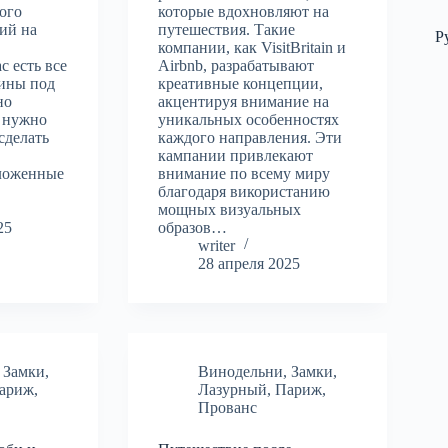
ого
которые вдохновляют на
ий на
путешествия. Такие
Р
компании, как VisitBritain и
с есть все
Airbnb, разрабатывают
ины под
креативные концепции,
но
акцентируя внимание на
м нужно
уникальных особенностях
сделать
каждого направления. Эти
кампании привлекают
ложенные
внимание по всему миру
благодаря використанию
мощных визуальных
25
образов…
writer
28 апреля 2025
,
Замки
,
Винодельни
,
Замки
,
ариж
,
Лазурный
,
Париж
,
Прованс