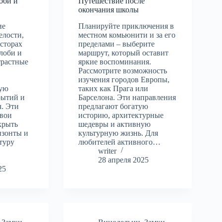
оби и
Путешествие после
окончания школы
ие
Планируйте приключения в
елости,
местном комьюнити и за его
сторах
пределами – выберите
лоби и
маршрут, который оставит
трастные
яркие воспоминания.
Рассмотрите возможность
изучения городов Европы,
ную
таких как Прага или
рытий и
Барселона. Эти направления
ч. Эти
предлагают богатую
свои
историю, архитектурные
крыть
шедевры и активную
изонты и
культурную жизнь. Для
ьтуру
любителей активного…
writer
28 апреля 2025
25