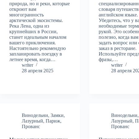
природа, но и реки, которые
специализированн
откроют вам
словаря путешеств
многогранность
английском языке.
арктической экосистемы.
Убедитесь, что у ва
Река Лена, одна из
необходимые терм
крупнейших в России,
рукой. Это особен
станет идеальным началом
полезно, когда ва
вашего приключения.
задать вопрос или 
Настоятельно рекомендую
заказ в ресторане.
запланировать поездку в
Используйте пред
летнее время, когда…
фразы,…
writer
writer
28 апреля 2025
28 апреля 20
Винодельни
,
Замки
,
Винодельни
Лазурный
,
Париж
,
Лазурный
,
П
Прованс
Прованс